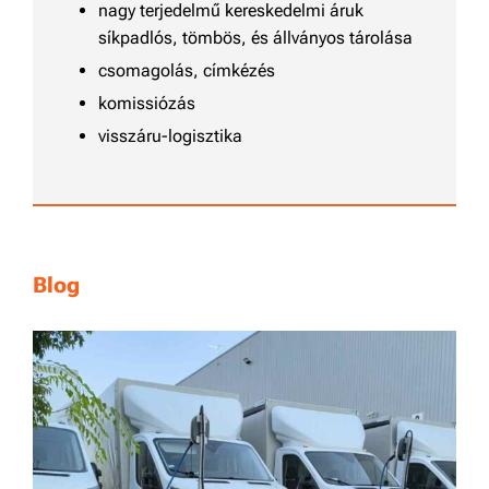
nagy terjedelmű kereskedelmi áruk
síkpadlós, tömbös, és állványos tárolása
csomagolás, címkézés
komissiózás
visszáru-logisztika
Blog