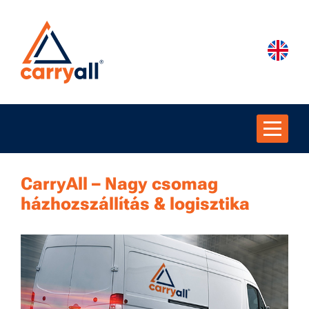
CarryAll – Nagy csomag
házhozszállítás & logisztika