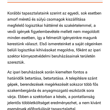
Korábbi tapasztalataink szerint az egyedi, sok esetben
amorf méretű és súlyú csomagok kiszállítása
megfelelő logisztikai háttérrel és szakértelemmel, a
vevői igények figyelembevétele mellett nem megoldott
minden esetben, így a felmerült igényeinkre magunk
kerestünk választ. Első ismereteinket a saját cégeinken
belüli logisztikai kihívásokat megoldva, főként az ipari
szektor környezetvédelmi beruházásainak területén
szereztük.
Az ipari beruházások során kiemelten fontos a
határidők betartása, betartatása. A telepítésre szánt
gépek, berendezések megérkezését sokszor több fős
szakembergárda és anyagmozgató eszközök sora
várja. Ebben a szektorban a késés, a pontatlanság
jelentős többletköltséget eredményezhet, a nem kívánt
események előfordulását tapasztalattal,